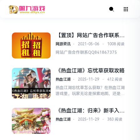
【置顶】网站广告合作联系QQ
841867375
网游资讯
⋅
2021-05-06
⋅
1008 阅读
网站广告合作联系QQ841867375
《热血江湖》忘忧草获取攻略
热血江湖
⋅
2025-11-29
⋅
412 阅读
热血江湖忘忧草怎么获取？在热血江湖
游戏里，玩家无论是探索地图、还是完
成任务等方法都可以获得不少材料，其
一些小伙伴想知道忘忧草具体获取方
《热血江湖：归来》新手入门
法，那么接下来就让小编通过下面文章
指南及兑换码福利
告诉大家吧，大家可以参考这些方法看
热血江湖
⋅
2025-11-29
⋅
383 阅读
看!《热血江湖》忘忧草获取攻略1、单
人或组队副本在活动期间内，玩家单人
或组队，参加41级以上的副本...