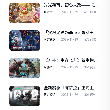
时光荏苒，初心未改——《希
望OL》国服2周年庆典温情预
网游资讯
⋅
2025-11-29
⋅
455 阅读
告
「实况足球Online × 游戏王」
联动即将开启！葡萄牙队长同
网游资讯
⋅
2025-11-29
⋅
475 阅读
步返场！
《方舟：生存飞升》新生物奥
西顿生物图谱首曝，罗克韦尔
网游资讯
⋅
2025-11-29
⋅
364 阅读
笔记公布
全新赛季「阿萨拉」正式上
线，解锁对局新体验！
网游资讯
⋅
2025-11-29
⋅
404 阅读