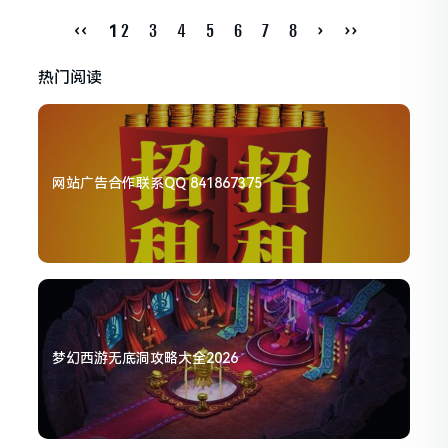
‹‹
2
3
4
5
6
7
8
›
››
1
热门阅读
网站广告合作联系QQ 841867375
梦幻西游无底洞攻略大全2026